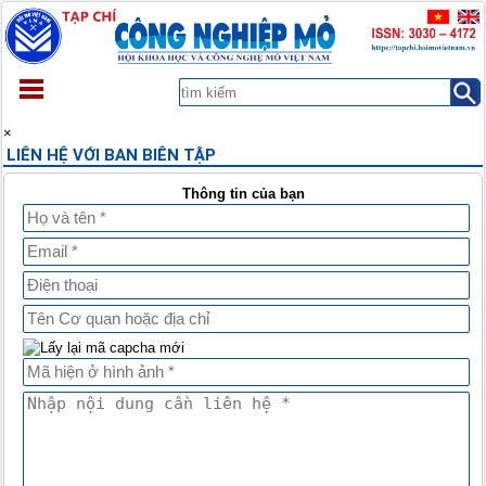
TRANG CHỦ
×
LIÊN HỆ VỚI BAN BIÊN TẬP
GIỚI THIỆU
TẠP CHÍ
Thông tin của bạn
XEM TRƯỚC
TÀI LIỆU
THÔNG BÁO
LIÊN HỆ