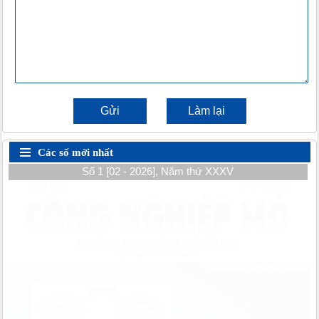
Gửi
Làm lại
Các số mới nhất
Số 1 [02 - 2026], Năm thứ XXXV