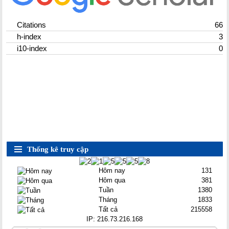
Citations
66
h-index
3
i10-index
0
Thống kê truy cập
Hôm nay
131
Hôm qua
381
Tuần
1380
Tháng
1833
Tất cả
215558
IP:
216.73.216.168