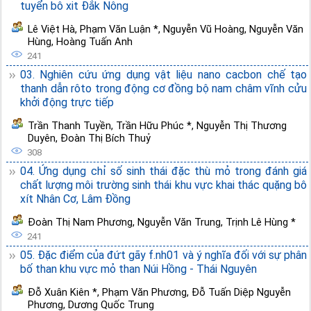
tuyển bô xit Đắk Nông
Lê Việt Hà
,
Phạm Văn Luận *
,
Nguyễn Vũ Hoàng
,
Nguyễn Văn
Hùng
,
Hoàng Tuấn Anh
241
03. Nghiên cứu ứng dụng vật liệu nano cacbon chế tạo
thanh dẫn rôto trong động cơ đồng bộ nam châm vĩnh cửu
khởi động trực tiếp
Trần Thanh Tuyền
,
Trần Hữu Phúc *
,
Nguyễn Thị Thương
Duyên
,
Đoàn Thị Bích Thuỷ
308
04. Ứng dụng chỉ số sinh thái đặc thù mỏ trong đánh giá
chất lượng môi trường sinh thái khu vực khai thác quặng bô
xít Nhân Cơ, Lâm Đồng
Đoàn Thị Nam Phương
,
Nguyễn Văn Trung
,
Trịnh Lê Hùng *
241
05. Đặc điểm của đứt gãy f.nh01 và ý nghĩa đối với sự phân
bố than khu vực mỏ than Núi Hồng - Thái Nguyên
Đỗ Xuân Kiên *
,
Phạm Văn Phương
,
Đỗ Tuấn Diệp Nguyễn
Phương
,
Dương Quốc Trung