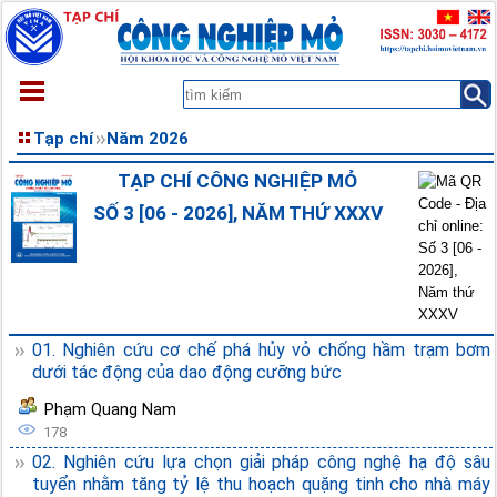
TRANG CHỦ
Tạp chí
Năm 2026
GIỚI THIỆU
TẠP CHÍ CÔNG NGHIỆP MỎ
TẠP CHÍ
SỐ 3 [06 - 2026], NĂM THỨ XXXV
XEM TRƯỚC
TÀI LIỆU
THÔNG BÁO
LIÊN HỆ
01. Nghiên cứu cơ chế phá hủy vỏ chống hầm trạm bơm
dưới tác động của dao động cưỡng bức
Phạm Quang Nam
178
02. Nghiên cứu lựa chọn giải pháp công nghệ hạ độ sâu
tuyển nhằm tăng tỷ lệ thu hoạch quặng tinh cho nhà máy