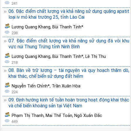
241
06. Đặc điểm chất lượng và khả năng sử dụng quặng apatit
loại iv mỏ khai trường 25, tỉnh Lào Cai
Lương Quang Khang
,
Bùi Thanh Tịnh*
238
07. Đặc điểm chất lượng và khả năng sử dụng đá vôi khu
vực núi Thung Trứng tỉnh Ninh Bình
Lương Quang Khang
,
Bùi Thanh Tịnh*
,
Lê Thị Thu
218
08. Bàn về trữ lượng – tài nguyên và quy hoạch thăm dò,
khai thác, chế biến sử dụng đất hiếm
Nguyễn Tiến Chỉnh*
,
Trần Xuân Hòa
224
09. Định hướng kinh tế tuần hoàn trong hoạt động khai thác
và chế biến khoáng sản tại Việt Nam
Phạm Thị Thanh
,
Mai Thế Toản
,
Ngô Xuân Đắc
449