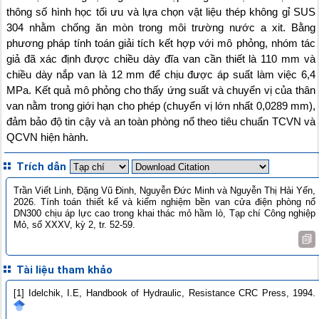
thông số hình học tối ưu và lựa chọn vật liệu thép không gỉ SUS
304 nhằm chống ăn mòn trong môi trường nước a xit. Bằng
phương pháp tính toán giải tích kết hợp với mô phỏng, nhóm tác
giả đã xác định được chiều dày đĩa van cần thiết là 110 mm và
chiều dày nắp van là 12 mm để chịu được áp suất làm việc 6,4
MPa. Kết quả mô phỏng cho thấy ứng suất và chuyển vị của thân
van nằm trong giới hạn cho phép (chuyển vị lớn nhất 0,0289 mm),
đảm bảo độ tin cậy và an toàn phòng nổ theo tiêu chuẩn TCVN và
QCVN hiện hành.
Trích dẫn
Trần Viết Linh, Đặng Vũ Đinh, Nguyễn Đức Minh và Nguyễn Thị Hải Yến,
2026. Tính toán thiết kế và kiểm nghiệm bền van cửa điện phòng nổ
DN300 chịu áp lực cao trong khai thác mỏ hầm lò, Tạp chí Công nghiệp
Mỏ, số XXXV, kỳ 2, tr. 52-59.
Tài liệu tham khảo
[1] Idelchik, I.E, Handbook of Hydraulic, Resistance CRC Press, 1994.