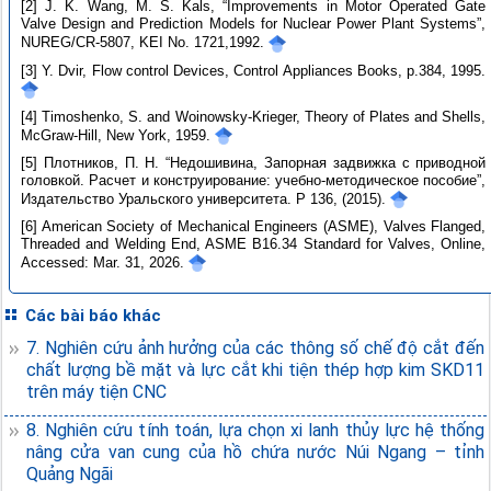
[2] J. K. Wang, M. S. Kals, “Improvements in Motor Operated Gate
Valve Design and Prediction Models for Nuclear Power Plant Systems”,
NUREG/CR-5807, KEI No. 1721,1992.
[3] Y. Dvir, Flow control Devices, Control Appliances Books, p.384, 1995.
[4] Timoshenko, S. and Woinowsky-Krieger, Theory of Plates and Shells,
McGraw-Hill, New York, 1959.
[5] Плотников, П. Н. “Недошивина, Запорная задвижка с приводной
головкой. Расчет и конструирование: учебно-методическое пособие”,
Издательство Уральского университета. P 136, (2015).
[6] American Society of Mechanical Engineers (ASME), Valves Flanged,
Threaded and Welding End, ASME B16.34 Standard for Valves, Online,
Accessed: Mar. 31, 2026.
Các bài báo khác
7. Nghiên cứu ảnh hưởng của các thông số chế độ cắt đến
chất lượng bề mặt và lực cắt khi tiện thép hợp kim SKD11
trên máy tiện CNC
8. Nghiên cứu tính toán, lựa chọn xi lanh thủy lực hệ thống
nâng cửa van cung của hồ chứa nước Núi Ngang – tỉnh
Quảng Ngãi