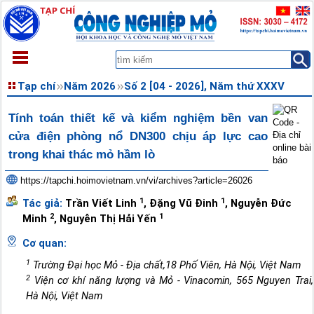
TRANG CHỦ
Tạp chí
Năm 2026
Số 2 [04 - 2026], Năm thứ XXXV
GIỚI THIỆU
Tính toán thiết kế và kiểm nghiệm bền van
TẠP CHÍ
cửa điện phòng nổ DN300 chịu áp lực cao
XEM TRƯỚC
trong khai thác mỏ hầm lò
TÀI LIỆU
THÔNG BÁO
https://tapchi.hoimovietnam.vn/vi/archives?article=26026
LIÊN HỆ
1
1
Tác giả:
Trần Viết Linh
,
Đặng Vũ Đinh
,
Nguyễn Đức
2
1
Minh
,
Nguyễn Thị Hải Yến
Cơ quan:
1
Trường Đại học Mỏ - Địa chất,18 Phố Viên, Hà Nội, Việt Nam
2
Viện cơ khí năng lượng và Mỏ - Vinacomin, 565 Nguyen Trai,
Hà Nội, Việt Nam