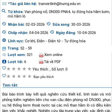
*Tác giả liên hệ:
tranvietlinh@humg.edu.vn
Từ khóa:
Van phòng nổ
,
DN300-PN64
,
tự động hóa hầm bơm
,
mỏ hầm lò
Nhận bài:
02-03-2026
Sửa xong:
30-03-2026
Chấp nhận:
04-04-2026
Ngày đăng:
10-04-2026
Lĩnh vực:
Cơ khí, Điện - Điện tử - Tự động hóa
Trang:
52 - 59
Lượt xem:
321
Xem online
Lượt tải:
6
Tải về PDF
★
★
★
★
★
Yêu thích: , Số lượt: 0
★
★
★
★
★
Bạn yêu thích
Tóm tắt:
Bài báo trình bày kết quả nghiên cứu thiết kế, tính toán và mô
phỏng kiểm nghiệm bền cho van cầu điện phòng nổ DN300, phục
vụ hệ thống bơm thoát nước tại các mỏ than hầm lò có điều kiện
làm việc khắc nghiệt. Nghiên cứu tập trung vào việc xác định các