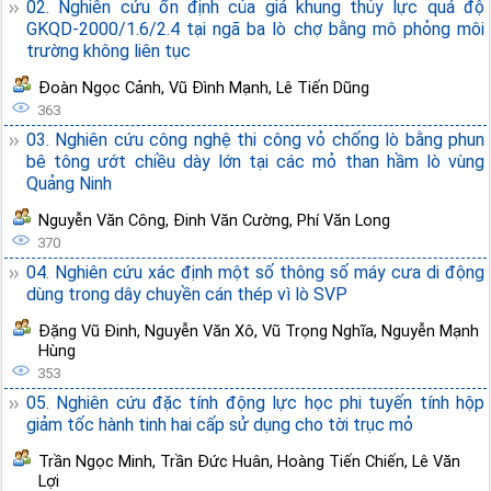
02. Nghiên cứu ổn định của giá khung thủy lực quá độ
GKQD-2000/1.6/2.4 tại ngã ba lò chợ bằng mô phỏng môi
trường không liên tục
Đoàn Ngọc Cảnh
,
Vũ Đình Mạnh
,
Lê Tiến Dũng
363
03. Nghiên cứu công nghệ thi công vỏ chống lò bằng phun
bê tông ướt chiều dày lớn tại các mỏ than hầm lò vùng
Quảng Ninh
Nguyễn Văn Công
,
Đinh Văn Cường
,
Phí Văn Long
370
04. Nghiên cứu xác định một số thông số máy cưa di động
dùng trong dây chuyền cán thép vì lò SVP
Đặng Vũ Đinh
,
Nguyễn Văn Xô
,
Vũ Trọng Nghĩa
,
Nguyễn Mạnh
Hùng
353
05. Nghiên cứu đặc tính động lực học phi tuyến tính hộp
giảm tốc hành tinh hai cấp sử dụng cho tời trục mỏ
Trần Ngọc Minh
,
Trần Đức Huân
,
Hoàng Tiến Chiến
,
Lê Văn
Lợi