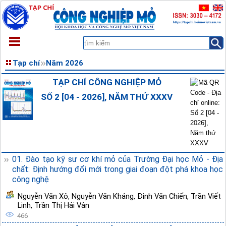
TRANG CHỦ
Tạp chí
Năm 2026
GIỚI THIỆU
TẠP CHÍ CÔNG NGHIỆP MỎ
TẠP CHÍ
SỐ 2 [04 - 2026], NĂM THỨ XXXV
XEM TRƯỚC
TÀI LIỆU
THÔNG BÁO
LIÊN HỆ
01. Đào tạo kỹ sư cơ khí mỏ của Trường Đại học Mỏ - Địa
chất: Định hướng đổi mới trong giai đoạn đột phá khoa học
công nghệ
Nguyễn Văn Xô
,
Nguyễn Văn Kháng
,
Đinh Văn Chiến
,
Trần Viết
Linh
,
Trần Thị Hải Vân
466