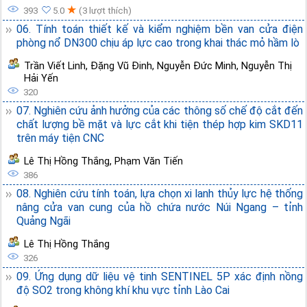
★
393
5.0
(3 lượt thích)
06. Tính toán thiết kế và kiểm nghiệm bền van cửa điện
phòng nổ DN300 chịu áp lực cao trong khai thác mỏ hầm lò
Trần Viết Linh
,
Đặng Vũ Đinh
,
Nguyễn Đức Minh
,
Nguyễn Thị
Hải Yến
320
07. Nghiên cứu ảnh hưởng của các thông số chế độ cắt đến
chất lượng bề mặt và lực cắt khi tiện thép hợp kim SKD11
trên máy tiện CNC
Lê Thị Hồng Thắng
,
Phạm Văn Tiến
386
08. Nghiên cứu tính toán, lựa chọn xi lanh thủy lực hệ thống
nâng cửa van cung của hồ chứa nước Núi Ngang – tỉnh
Quảng Ngãi
Lê Thị Hồng Thắng
326
09. Ứng dụng dữ liệu vệ tinh SENTINEL 5P xác định nồng
độ SO2 trong không khí khu vực tỉnh Lào Cai