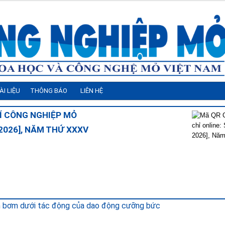
ÀI LIỆU
THÔNG BÁO
LIÊN HỆ
Í CÔNG NGHIỆP MỎ
- 2026], NĂM THỨ XXXV
m bơm dưới tác động của dao động cưỡng bức