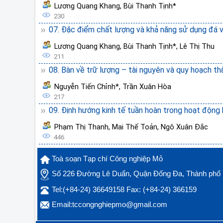
Lương Quang Khang
,
Bùi Thanh Tịnh*
230
07. Đặc điểm chất lượng và khả năng sử dụng đá v
Lương Quang Khang
,
Bùi Thanh Tịnh*
,
Lê Thị Thu
211
08. Bàn về trữ lượng – tài nguyên và quy hoạch th
Nguyễn Tiến Chỉnh*
,
Trần Xuân Hòa
217
09. Định hướng kinh tế tuần hoàn trong hoạt động 
Phạm Thị Thanh
,
Mai Thế Toản
,
Ngô Xuân Đắc
446
Toà soạn Tạp chí Công nghiệp Mỏ
Số 226 Đường Lê Duẩn, Quận Đống Đa, Thành phố 
Tel:(+84-24) 36649158 Fax: (+84-24) 366159
Email:tccongnghiepmo@gmail.com