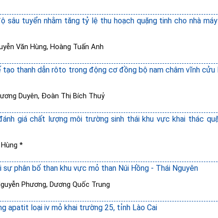
độ sâu tuyển nhằm tăng tỷ lệ thu hoạch quặng tinh cho nhà má
uyễn Văn Hùng
,
Hoàng Tuấn Anh
ế tạo thanh dẫn rôto trong động cơ đồng bộ nam châm vĩnh cửu
hương Duyên
,
Đoàn Thị Bích Thuỷ
đánh giá chất lượng môi trường sinh thái khu vực khai thác qu
 Hùng *
ới sự phân bố than khu vực mỏ than Núi Hồng - Thái Nguyên
Nguyễn Phương
,
Dương Quốc Trung
 apatit loại iv mỏ khai trường 25, tỉnh Lào Cai