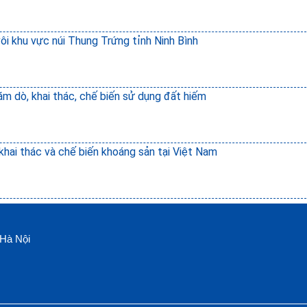
ôi khu vực núi Thung Trứng tỉnh Ninh Bình
ăm dò, khai thác, chế biến sử dụng đất hiếm
khai thác và chế biến khoáng sản tại Việt Nam
Hà Nội