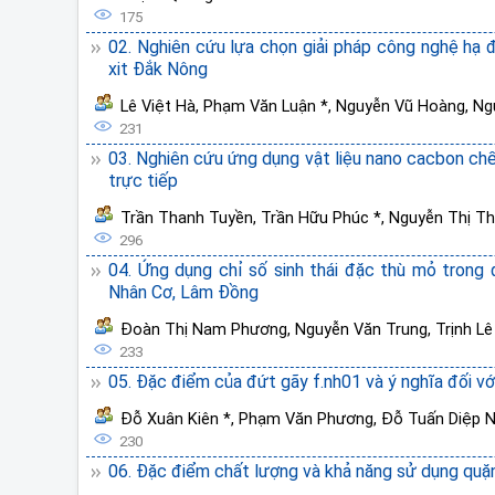
175
02. Nghiên cứu lựa chọn giải pháp công nghệ hạ 
xit Đắk Nông
Lê Việt Hà
,
Phạm Văn Luận *
,
Nguyễn Vũ Hoàng
,
Ng
231
03. Nghiên cứu ứng dụng vật liệu nano cacbon ch
trực tiếp
Trần Thanh Tuyền
,
Trần Hữu Phúc *
,
Nguyễn Thị T
296
04. Ứng dụng chỉ số sinh thái đặc thù mỏ trong 
Nhân Cơ, Lâm Đồng
Đoàn Thị Nam Phương
,
Nguyễn Văn Trung
,
Trịnh Lê
233
05. Đặc điểm của đứt gãy f.nh01 và ý nghĩa đối v
Đỗ Xuân Kiên *
,
Phạm Văn Phương
,
Đỗ Tuấn Diệp 
230
06. Đặc điểm chất lượng và khả năng sử dụng quặng