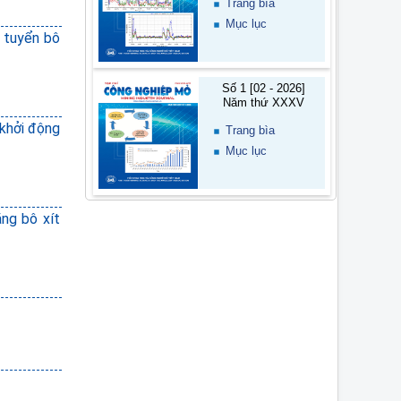
Trang bìa
Mục lục
y tuyển bô
Số 1 [02 - 2026]
Năm thứ XXXV
 khởi động
Trang bìa
Mục lục
ặng bô xít