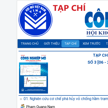
TRANG CHỦ
GIỚI THIỆU
TẠP CHÍ
XEM TRƯỚC
T
TẠP CH
SỐ 3 [06 
01. Nghiên cứu cơ chế phá hủy vỏ chống hầm trạ
Phạm Quang Nam